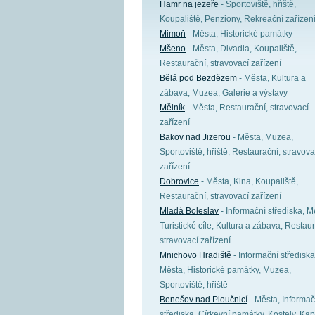
Hamr na jezeře
- Sportoviště, hřiště,
Koupaliště, Penziony, Rekreační zařízen
Mimoň
- Města, Historické památky
Mšeno
- Města, Divadla, Koupaliště,
Restaurační, stravovací zařízení
Bělá pod Bezdězem
- Města, Kultura a
zábava, Muzea, Galerie a výstavy
Mělník
- Města, Restaurační, stravovací
zařízení
Bakov nad Jizerou
- Města, Muzea,
Sportoviště, hřiště, Restaurační, stravova
zařízení
Dobrovice
- Města, Kina, Koupaliště,
Restaurační, stravovací zařízení
Mladá Boleslav
- Informační střediska, M
Turistické cíle, Kultura a zábava, Restaur
stravovací zařízení
Mnichovo Hradiště
- Informační střediska
Města, Historické památky, Muzea,
Sportoviště, hřiště
Benešov nad Ploučnicí
- Města, Informač
střediska, Církevní památky, Kostely, Kap