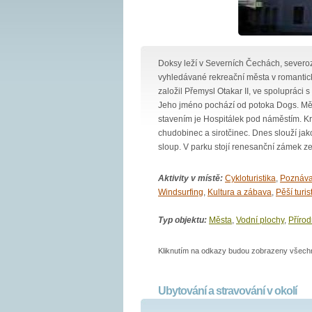
Doksy leží v Severních Čechách, severo
vyhledávané rekreační města v romantic
založil Přemysl Otakar II, ve spolupráci
Jeho jméno pochází od potoka Dogs. M
stavením je Hospitálek pod náměstím. K
chudobinec a sirotčinec. Dnes slouží ja
sloup. V parku stojí renesanční zámek ze 
Aktivity v místě:
Cykloturistika
,
Poznáva
Windsurfing
,
Kultura a zábava
,
Pěší turis
Typ objektu:
Města
,
Vodní plochy
,
Přírod
Kliknutím na odkazy budou zobrazeny všechny
Ubytování a stravování v okolí