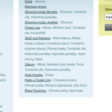
Dubá
- Vesnice
í
Máchovo jezero
Vybe
Zřícenina hradu Bezděs
- Zříceniny, Turistické
cíle, Historické památky
Zřícenina hradu Jestřebí
- Zříceniny
Česká Lípa
- Města, Městské části, Turistické
cíle, Koupaliště
Stráž pod Ralskem
- Mikroregiony, Města,
Hrady a zámky, Chráněná území, Chráněné
krajinné oblasti, Přírodní parky, Turistické cíle,
cí
Historické památky, Vojenské památky, Vodní
plochy, Skály
Zákupy
- Města, Městské části, Hrady, Tvrze,
Turistické cíle, Historické památky
ěsta,
Hrad Houska
- Hrady
ační,
Peklo u České Lípy
- Chráněná území,
Přírodní parky, Přírodní zajímavosti, Léto 2015
,
Řeka Ploučnice
- Přírodní parky, Vodní toky
ní
le,