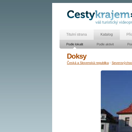
Titulní strana
Katalog
Při
Podle lokalit
Podle aktivit
Pod
Doksy
Česká a Slovenská republika
-
Severovýcho