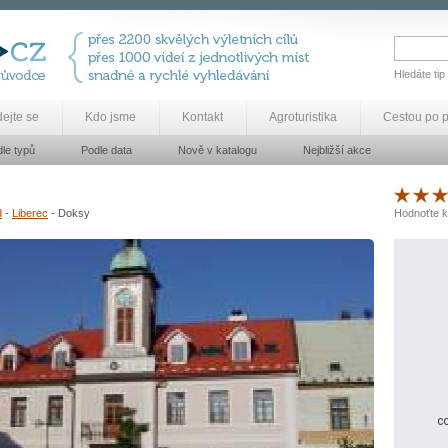
Hledáte tip
dejte se
Kdo jsme
Kontakt
Agroturistika
Cestou po 
le typů
Podle data
Nově v katalogu
Nejbližší akce
d
-
Liberec
- Doksy
Hodnoťte k
co