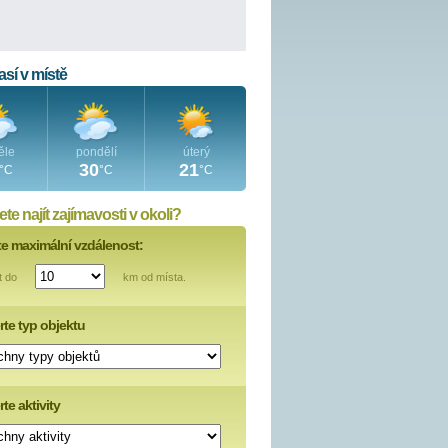
sí v místě
ěle
pondělí
úterý
30
21
°C
°C
°C
te najít zajímavosti v okoli?
te maximální vzdálenost:
t do
km od místa.
rte typ objektu
te aktivity