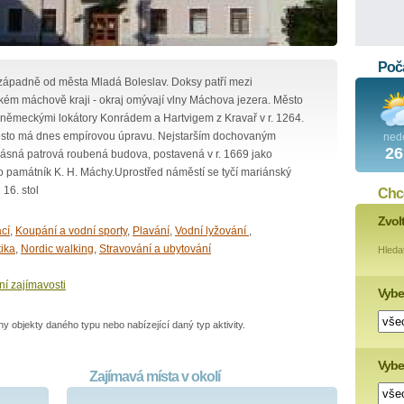
Poča
západně od města Mladá Boleslav. Doksy patří mezi
kém máchově kraji - okraj omývají vlny Máchova jezera. Město
 s německými lokátory Konrádem a Hartvigem z Kravař v r. 1264.
ěsto má dnes empírovou úpravu. Nejstarším dochovaným
ned
26
rásná patrová roubená budova, postavená v r. 1669 jako
ko památník K. H. Máchy.Uprostřed náměstí se tyčí mariánský
16. stol
Chce
Zvol
cí
,
Koupání a vodní sporty
,
Plavání
,
Vodní lyžování
,
tika
,
Nordic walking
,
Stravování a ubytování
Hleda
ní zajímavosti
Vybe
 objekty daného typu nebo nabízející daný typ aktivity.
Vyber
Zajímavá místa v okolí