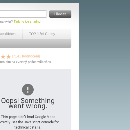
 na výlet?
Tady to jde snadno!
památkách
TOP Jižní Čechy
(7141 hodnocení)
liknutím na zvolený počet hvězdiček.
Oops! Something
went wrong.
This page didn't load Google Maps
rrectly. See the JavaScript console for
technical details.