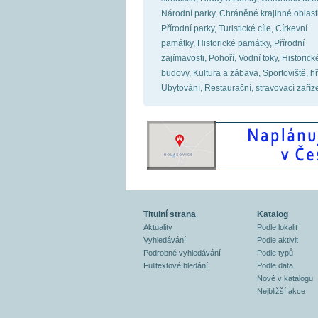
Národní parky, Chráněné krajinné oblasti
Přírodní parky, Turistické cíle, Církevní
památky, Historické památky, Přírodní
zajímavosti, Pohoří, Vodní toky, Historick
budovy, Kultura a zábava, Sportoviště, hř
Ubytování, Restaurační, stravovací zaříz
Titulní strana
Katalog
Aktuality
Podle lokalit
Vyhledávání
Podle aktivit
Podrobné vyhledávání
Podle typů
Fulltextové hledání
Podle data
Nově v katalogu
Nejbližší akce