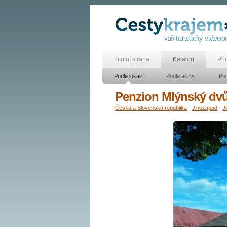
Titulní strana
Katalog
Při
Podle lokalit
Podle aktivit
Pod
Penzion Mlýnský dv
Česká a Slovenská republika
-
Jihozápad
-
J