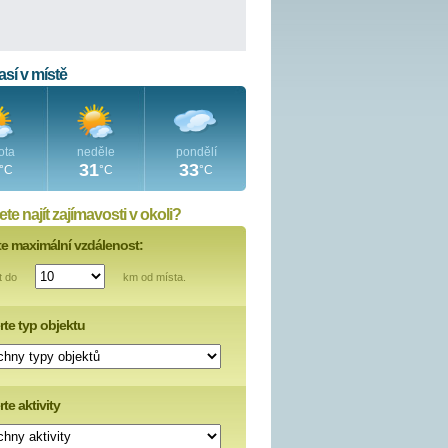
sí v místě
ota
neděle
pondělí
31
33
°C
°C
°C
te najít zajímavosti v okoli?
te maximální vzdálenost:
t do
km od místa.
rte typ objektu
te aktivity