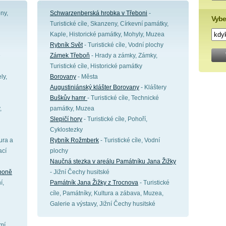
ny,
Schwarzenberská hrobka v Třeboni
-
Vybe
Turistické cíle, Skanzeny, Církevní památky,
Kaple, Historické památky, Mohyly, Muzea
Rybník Svět
- Turistické cíle, Vodní plochy
é
Zámek Třeboň
- Hrady a zámky, Zámky,
Turistické cíle, Historické památky
ly,
Borovany
- Města
Augustiniánský klášter Borovany
- Kláštery
Buškův hamr
- Turistické cíle, Technické
,
památky, Muzea
Slepičí hory
- Turistické cíle, Pohoří,
Cyklostezky
ura a
Rybník Rožmberk
- Turistické cíle, Vodní
ací
plochy
Naučná stezka v areálu Památníku Jana Žižky
eboně
- Jižní Čechy husitské
í,
Památník Jana Žižky z Trocnova
- Turistické
cíle, Památníky, Kultura a zábava, Muzea,
Galerie a výstavy, Jižní Čechy husitské
mí,