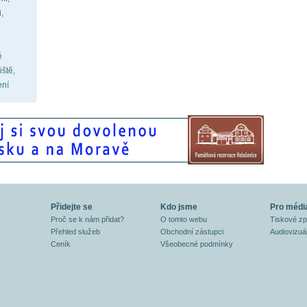
,
é
iště,
ení
Přidejte se
Kdo jsme
Pro médi
Proč se k nám přidat?
O tomto webu
Tiskové z
Přehled služeb
Obchodní zástupci
Audiovizuál
Ceník
Všeobecné podmínky