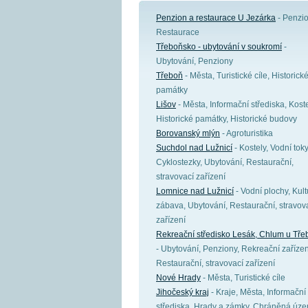
Penzion a restaurace U Jezárka
- Penzio
Restaurace
Třeboňsko - ubytování v soukromí
-
Ubytování, Penziony
Třeboň
- Města, Turistické cíle, Historick
památky
Lišov
- Města, Informační střediska, Koste
Historické památky, Historické budovy
Borovanský mlýn
- Agroturistika
Suchdol nad Lužnicí
- Kostely, Vodní toky
Cyklostezky, Ubytování, Restaurační,
stravovací zařízení
Lomnice nad Lužnicí
- Vodní plochy, Kult
zábava, Ubytování, Restaurační, stravov
zařízení
Rekreační středisko Lesák, Chlum u Tř
- Ubytování, Penziony, Rekreační zařízen
Restaurační, stravovací zařízení
Nové Hrady
- Města, Turistické cíle
Jihočeský kraj
- Kraje, Města, Informační
střediska, Hrady a zámky, Chráněná úze