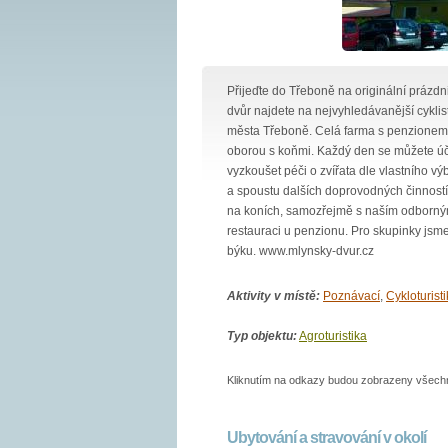
Přijeďte do Třeboně na originální prázdn
dvůr najdete na nejvyhledávanější cyklis
města Třeboně. Celá farma s penzionem j
oborou s koňmi. Každý den se můžete úč
vyzkoušet péči o zvířata dle vlastního 
a spoustu dalších doprovodných činností,
na koních, samozřejmě s naším odborný
restauraci u penzionu. Pro skupinky jsme 
býku. www.mlynsky-dvur.cz
Aktivity v místě:
Poznávací
,
Cykloturist
Typ objektu:
Agroturistika
Kliknutím na odkazy budou zobrazeny všechny
Ubytování a stravování v okolí