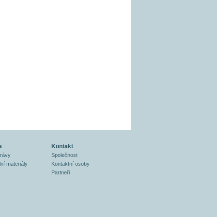
a
Kontakt
právy
Společnost
ní materiály
Kontaktní osoby
Partneři