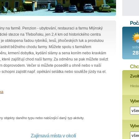
Poča
iny na farmě. Penzion - ubytování, restauraci a farmu Mlýnský
tické stezce na Třeboňsku, jen 2,4 km od historického centra
e obklopena řadou rybníků, lesů, jihočeských luk a proslulou
astnit běžného chodu farmy. Můžete spolu s farmářem
sob
28
výběru, krmení dobytka, kydání slámy a sena koním nebo kravkám
 které zajišťují chod naší farmy. Za odměnu se pak můžete svézt
m doprovodem. Večer si můžete posedět u ohně nebo v naší
Chce
schopni zajistit např. opékání selátka nebo soutěže jízdy na el.
Zvol
Hleda
ika
Vybe
 objekty daného typu nebo nabízející daný typ aktivity.
Vyber
Zajímavá místa v okolí