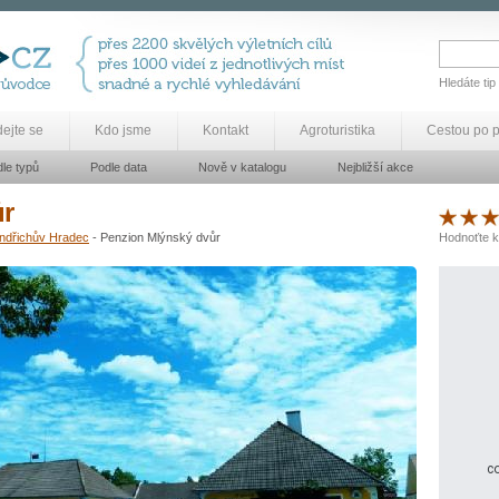
Hledáte tip
dejte se
Kdo jsme
Kontakt
Agroturistika
Cestou po 
le typů
Podle data
Nově v katalogu
Nejbližší akce
ůr
indřichův Hradec
- Penzion Mlýnský dvůr
Hodnoťte k
co