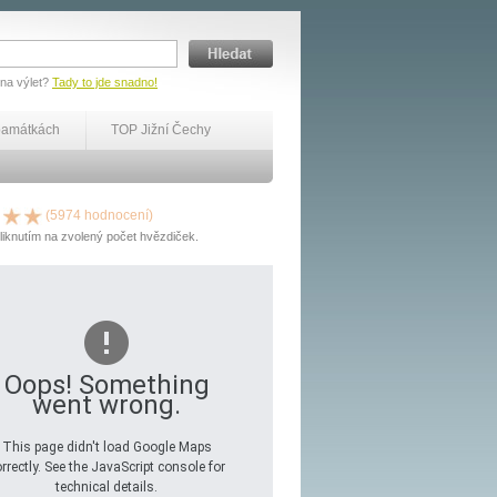
 na výlet?
Tady to jde snadno!
památkách
TOP Jižní Čechy
(5974 hodnocení)
liknutím na zvolený počet hvězdiček.
Oops! Something
went wrong.
This page didn't load Google Maps
rrectly. See the JavaScript console for
technical details.