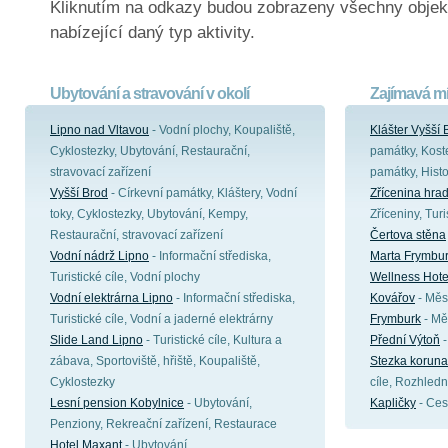
Kliknutím na odkazy budou zobrazeny všechny objek
nabízející daný typ aktivity.
Ubytování a stravování v okolí
Zajímavá mí
Lipno nad Vltavou
- Vodní plochy, Koupaliště,
Klášter Vyšší 
Cyklostezky, Ubytování, Restaurační,
památky, Koste
stravovací zařízení
památky, Hist
Vyšší Brod
- Církevní památky, Kláštery, Vodní
Zřícenina hra
toky, Cyklostezky, Ubytování, Kempy,
Zříceniny, Turi
Restaurační, stravovací zařízení
Čertova stěna
Vodní nádrž Lipno
- Informační střediska,
Marta Frymbu
Turistické cíle, Vodní plochy
Wellness Hote
Vodní elektrárna Lipno
- Informační střediska,
Kovářov
- Měst
Turistické cíle, Vodní a jaderné elektrárny
Frymburk
- Měs
Slide Land Lipno
- Turistické cíle, Kultura a
Přední Výtoň
-
zábava, Sportoviště, hřiště, Koupaliště,
Stezka koruna
Cyklostezky
cíle, Rozhledn
Lesní pension Kobylnice
- Ubytování,
Kapličky
- Ces
Penziony, Rekreační zařízení, Restaurace
Hotel Maxant
- Ubytování