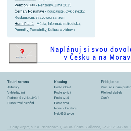
Penzion Rak
- Penziony, Zima 2015
Černá v Pošumaví
- Koupaliště, Cyklostezky,
Restaurační, stravovací zařízení
Horní Planá
- Města, Informační střediska,
Pomníky, Památníky, Kultura a zábava
Titulní strana
Katalog
Přidejte se
Aktuality
Podle lokalit
Proč se k nám přidat
Vyhledávání
Podle aktivit
Přehled služeb
Podrobné vyhledávání
Podle typů
Ceník
Fulltextové hledání
Podle data
Nově v katalogu
Nejbližší akce
Cesty krajem, s. r. o., Neplachova 1, 370 04, České Budějovice, IČ: 281 26 335, tel.