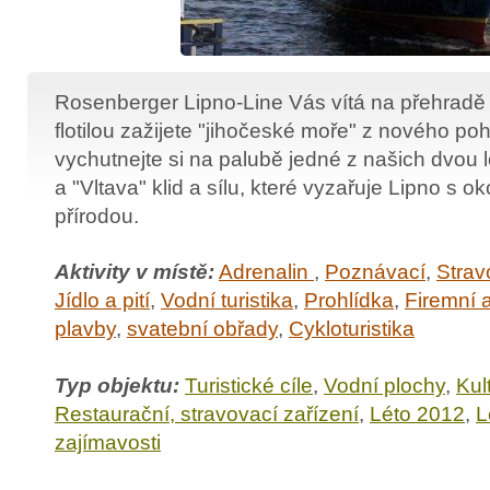
Rosenberger Lipno-Line Vás vítá na přehradě 
flotilou zažijete "jihočeské moře" z nového poh
vychutnejte si na palubě jedné z našich dvou lo
a "Vltava" klid a sílu, které vyzařuje Lipno s 
přírodou.
Aktivity v místě:
Adrenalin
,
Poznávací
,
Strav
Jídlo a pití
,
Vodní turistika
,
Prohlídka
,
Firemní 
plavby
,
svatební obřady
,
Cykloturistika
Typ objektu:
Turistické cíle
,
Vodní plochy
,
Kul
Restaurační, stravovací zařízení
,
Léto 2012
,
L
zajímavosti