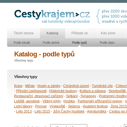
Titulní strana
Katalog
Přidejte se
Kdo jsme
Podle lokalit
Podle aktivit
Podle typů
Podle data
Katalog - podle typů
Všechny typy
Všechny typy
Kraje
-
Města
-
Hrady a zámky
-
Chráněná území
-
Turistické cíle
-
Církev
-
Přírodní zajímavosti
-
Historické budovy
-
Kultura a zábava
-
Sportoviště,
Restaurační, stravovací zařízení
-
Setkání
-
Synagogy
-
Podzemní chodby 
Letiště, aeroklub
-
Větrný mlýn
-
Hrobka
-
Partnerský příhraniční region
-
V
Letní tábory
-
Pivovar
-
Výstaviště
-
Sklárna
-
Hudební festival
-
Zima 2015
-
Léto 2013
-
Léto 2015
-
Jižní Čechy husitské
-
Agroturistika
-
Cestou po 