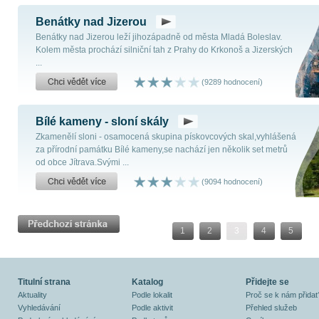
Benátky nad Jizerou
Benátky nad Jizerou leží jihozápadně od města Mladá Boleslav.
Kolem města prochází silniční tah z Prahy do Krkonoš a Jizerských
...
(9289 hodnocení)
Bílé kameny - sloní skály
Zkamenělí sloni - osamocená skupina pískovcových skal,vyhlášená
za přírodní památku Bílé kameny,se nachází jen několik set metrů
od obce Jítrava.Svými ...
(9094 hodnocení)
1
2
3
4
5
Titulní strana
Katalog
Přidejte se
Aktuality
Podle lokalit
Proč se k nám přidat
Vyhledávání
Podle aktivit
Přehled služeb