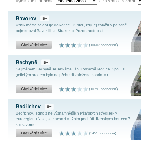
Výletní cíle řadit podle
a na stránce zobrazit
Bavorov
Vznik města se datuje do konce 13. stol., kdy jej založil a po sobě
pojmenoval Bavor III. ze Strakonic. Pozoruhodností ...
(10602 hodnocení)
Bechyně
Se jménem Bechyně se setkáme již v Kosmově kronice. Spolu s
gotickým hradem byla na přehradí založena osada, v r. ...
(10791 hodnocení)
Bedřichov
Bedřichov, jedno z nejvýznamnějších lyžařských středisek v
euroregionu Nisa, se nachází v jižním podhůří Jizerských hor, cca 7
km severně ...
(9451 hodnocení)