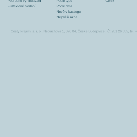
Podrobné vyhledávání
Podle typů
Ceník
Fulltextové hledání
Podle data
Nově v katalogu
Nejbližší akce
Cesty krajem, s. r. o., Neplachova 1, 370 04, České Budějovice, IČ: 281 26 335, tel.